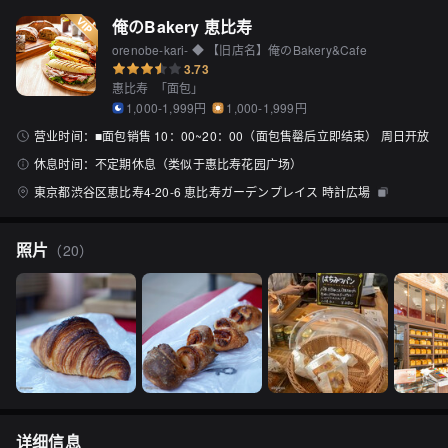
俺のBakery 恵比寿
orenobe-kari- ◆ 【旧店名】俺のBakery&Cafe
3.73
惠比寿
「
面包
」
1,000-1,999円
1,000-1,999円
营业时间：
■面包销售 10：00~20：00（面包售罄后立即结束） 周日开放
休息时间：
不定期休息（类似于惠比寿花园广场）
東京都渋谷区恵比寿4-20-6 恵比寿ガーデンプレイス 時計広場
照片
（
20
）
详细信息