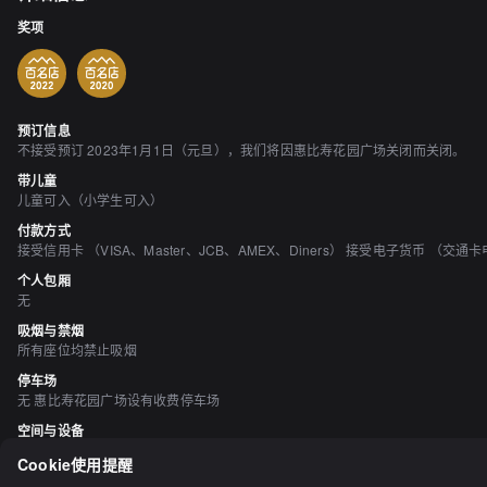
奖项
预订信息
不接受预订 2023年1月1日（元旦），我们将因惠比寿花园广场关闭而关闭。
带儿童
儿童可入（小学生可入）
付款方式
接受信用卡 （VISA、Master、JCB、AMEX、Diners） 接受电子货币 （交通卡电子
个人包厢
无
吸烟与禁烟
所有座位均禁止吸烟
停车场
无 惠比寿花园广场设有收费停车场
空间与设备
时尚的空间、有免费Wi-Fi
Cookie使用提醒
料理