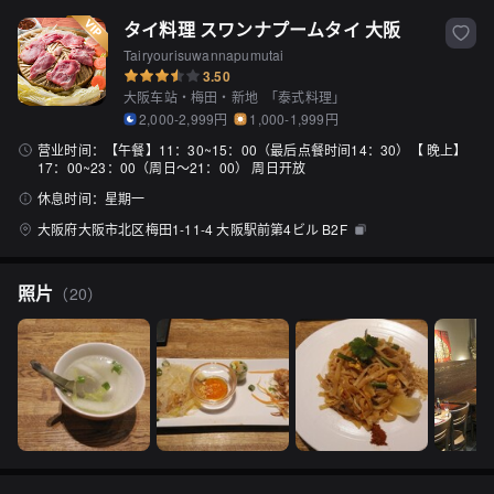
タイ料理 スワンナプームタイ 大阪
Tairyourisuwannapumutai
3.50
大阪车站・梅田・新地
「
泰式料理
」
2,000-2,999円
1,000-1,999円
营业时间：
【午餐】11：30~15：00（最后点餐时间14：30）【 晚上】
17：00~23：00（周日〜21：00） 周日开放
休息时间：
星期一
大阪府大阪市北区梅田1-11-4 大阪駅前第4ビル B2F
照片
（
20
）