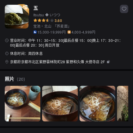
五
Itsutsu ◆ いつつ
3.60
宝池・北山
「
荞麦面
」
15,000-19,999円
4,000-4,999円
营业时间：
中午 11：30~15：30[最后点餐 15：00]晚上 17：30~21：
00[最后点餐 20：30] 周日开放
休息时间：
周四休息
京都府京都市北区紫野雲林院町28 紫野和久傳 大徳寺店 2F
照片
（
20
）