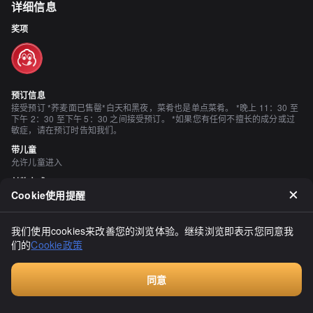
详细信息
奖项
预订信息
接受预订 *荞麦面已售罄*白天和黑夜，菜肴也是单点菜肴。 *晚上 11：30 至
下午 2：30 至下午 5：30 之间接受预订。 *如果您有任何不擅长的成分或过
敏症，请在预订时告知我们。
带儿童
允许儿童进入
付款方式
接受信用卡 （JCB、AMEX、Diners、VISA、Master） 不接受电子货币
Cookie使用提醒
餐厅服务费
没有
我们使用cookies来改善您的浏览体验。继续浏览即表示您同意我
此费用为餐厅收取，与平台无关
们的
Cookie政策
座位数
16 座位 （吧台座位10个/桌椅座位6个）
同意
个人包厢
付费咨询
无