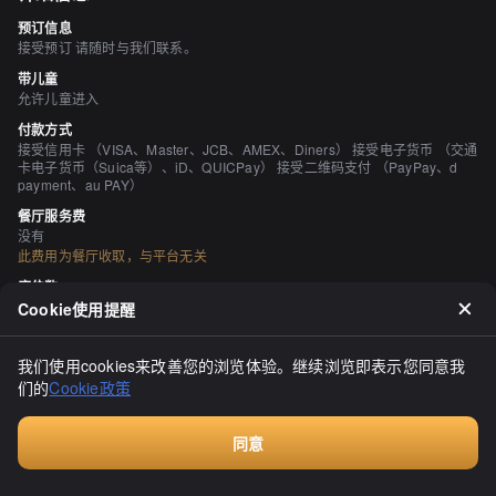
预订信息
接受预订 请随时与我们联系。
带儿童
允许儿童进入
付款方式
接受信用卡 （VISA、Master、JCB、AMEX、Diners） 接受电子货币 （交通
卡电子货币（Suica等）、iD、QUICPay） 接受二维码支付 （PayPay、d
payment、au PAY）
餐厅服务费
没有
此费用为餐厅收取，与平台无关
座位数
60 座位
Cookie使用提醒
个人包厢
有 （2人、4人、6人、8人、10~20人） 根据座位供应情况，我们可以容纳2
我们使用cookies来改善您的浏览体验。继续浏览即表示您同意我
人的小团体或私人房间。
们的
Cookie政策
吸烟与禁烟
所有座位均禁止吸烟
同意
停车场
预订
无 附近有投币式停车场