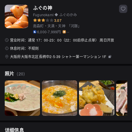
ふぐの神
Fugunokami ◆ ふぐのかみ
3.07
南森町・天满・天神
「
河豚
」
6,000-7,999円
--
营业时间：
通常 17：00-23：00（22：00后停止点单） 周日开放
休息时间：
不规则
大阪府大阪市北区長柄中2-5-39 シャトー第一マンション 1F
照片
（
20
）
详细信息