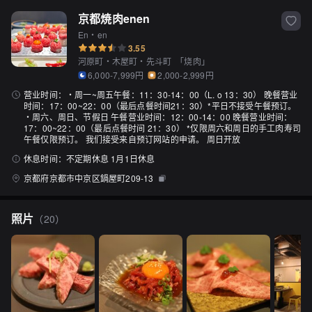
京都焼肉enen
En・en
3.55
河原町・木屋町・先斗町
「
烧肉
」
6,000-7,999円
2,000-2,999円
营业时间：
・周一~周五午餐：11：30-14：00（L. o 13：30） 晚餐营业
时间：17：00~22：00（最后点餐时间21：30）*平日不接受午餐预订。
・周六、周日、节假日 午餐营业时间：12：00-14：00 晚餐营业时间：
17：00~22：00（最后点餐时间 21：30） *仅限周六和周日的手工肉寿司
午餐仅限预订。 我们接受来自预订网站的申请。 周日开放
休息时间：
不定期休息 1月1日休息
京都府京都市中京区鍋屋町209-13
照片
（
20
）