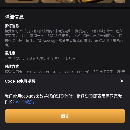
详细信息
预订信息
接受预订 *1 关于预订确认后的“时间变更和日期变更”。 预订系统出错，座位
不可用。 （1） 取消一次，然后进行更改。 （2）请通过电话告知商店。 请
执行以下任一操作。 *2 Tabelog不接受生日蛋糕的预订。 请通过电话联系商
店。
带儿童
儿童（婴儿、学龄前儿童、小学生）、婴儿车
付款方式
接受信用卡 （VISA、Master、JCB、AMEX、Diners） 接受电子货币 （楽天
Edy、iD、QUICPay） 接受二维码支付 （PayPay）
Cookie使用提醒
餐厅服务费
无充值费
此费用为餐厅收取，与平台无关
我们使用cookies来改善您的浏览体验。继续浏览即表示您同意我
们的
Cookie政策
座位数
32 座位
同意
个人包厢
预订
无
吸烟与禁烟