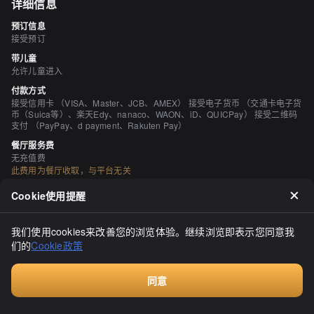
详细信息
预订信息
接受预订
带儿童
允许儿童进入
付款方式
接受信用卡 （VISA、Master、JCB、AMEX） 接受电子货币 （交通卡电子货
币（Suica等）、楽天Edy、nanaco、WAON、iD、QUICPay） 接受二维码
支付 （PayPay、d payment、Rakuten Pay）
餐厅服务费
无充值费
此费用为餐厅收取，与平台无关
座位数
Cookie使用提醒
78 座位 （内部→46个座位，啤酒花园→32个座位）
个人包厢
我们使用cookies来改善您的浏览体验。继续浏览即表示您同意我
无
们的
Cookie政策
吸烟与禁烟
所有座位均禁止吸烟 室外吸烟区
同意
停车场
预订
有 1楼是投币式停车场。