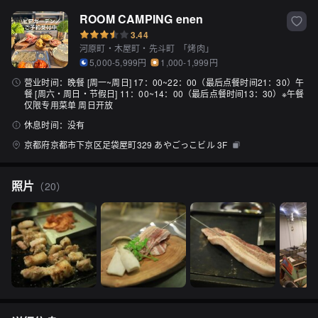
ROOM CAMPING enen
3.44
河原町・木屋町・先斗町
「
烤肉
」
5,000-5,999円
1,000-1,999円
营业时间：
晚餐 [周一~周日] 17：00~22：00（最后点餐时间21：30）午
餐 [周六・周日・节假日] 11：00~14：00（最后点餐时间13：30）※午餐
仅限专用菜单 周日开放
休息时间：
没有
京都府京都市下京区足袋屋町329 あやごっこビル 3F
照片
（
20
）