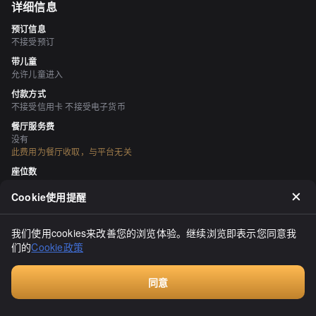
详细信息
预订信息
不接受预订
带儿童
允许儿童进入
付款方式
不接受信用卡 不接受电子货币
餐厅服务费
没有
此费用为餐厅收取，与平台无关
座位数
（桌子座位，榻榻米房间）
Cookie使用提醒
个人包厢
无
我们使用cookies来改善您的浏览体验。继续浏览即表示您同意我
吸烟与禁烟
们的
Cookie政策
所有座位均禁止吸烟
停车场
有
同意
Walkin餐厅，无需预订
空间与设备
宁静的空间、有榻榻米区域