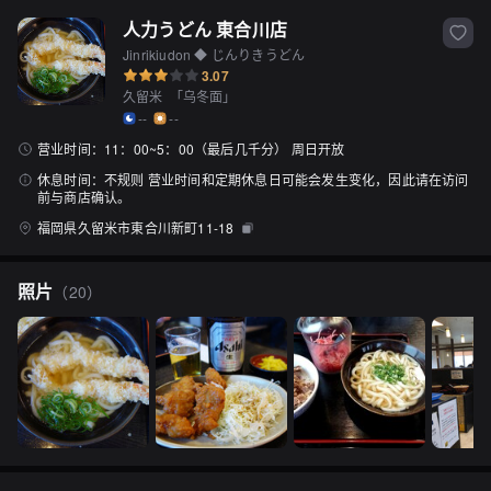
人力うどん 東合川店
Jinrikiudon ◆ じんりきうどん
3.07
久留米
「
乌冬面
」
--
--
营业时间：
11：00~5：00（最后几千分） 周日开放
休息时间：
不规则 营业时间和定期休息日可能会发生变化，因此请在访问
前与商店确认。
福岡県久留米市東合川新町11-18
照片
（
20
）