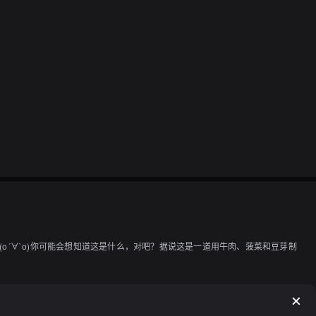
о´∀`о)你可能会想知道这是什么，对吧？据说这是一道用牛肉、菠菜和豆芽制