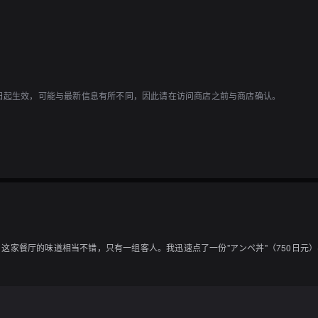
1日起生效，可能与最新信息有所不同，因此请在访问商店之前与商店确认。
家餐厅的味道相当不错，只有一组客人。我迅速点了一份"アンペ丼"（750日元）(