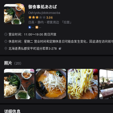
御食事処あおば
Oshiyokujidokoroaoba
3.06
日高・静内・襟裳周边
「
拉面
」
--
--
营业时间：
11:00〜19:00 周日开放
休息时间：
星期二 营业时间和定期休息日可能会发生变化，因此请在访问前
北海道勇払郡安平町追分若草3-278
照片
（
20
）
详细信息