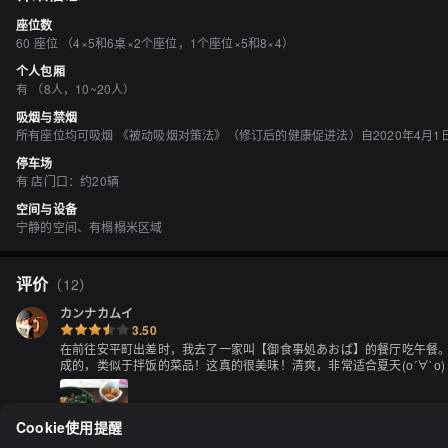
座位数
60 座位 （4×5和6桌×2个座位，1个座位×5和8×4）
个人包厢
有 （8人，10~20人）
吸烟与禁烟
所有座位均可吸烟 《被动吸烟对策法》（修订后的健康促进法）自2020年4月
停车场
有 店门口：约20辆
空间与设备
宁静的空间、有榻榻米区域
评价
（
12
）
カンナカムイ
3.50
在前往安平町出差时，我去了一家叫【御食事処あおば】的餐厅吃午餐。这
成的，类似于拌饭的菜品！这真的很美味！清爽，非常适合夏天(о´∀`о)
Cookie使用提醒