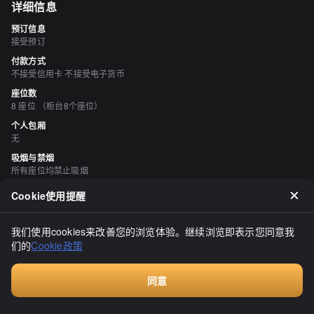
详细信息
预订信息
接受预订
付款方式
不接受信用卡 不接受电子货币
座位数
8 座位 （柜台8个座位）
个人包厢
无
吸烟与禁烟
所有座位均禁止吸烟
停车场
Cookie使用提醒
有 商店旁边1辆车（小型车）
空间与设备
我们使用cookies来改善您的浏览体验。继续浏览即表示您同意我
有吧台座位
们的
Cookie政策
评价
（
20
）
同意
付费咨询
しゅうやパパ
4.00