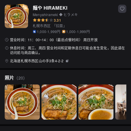
麺や HIRAMEKI
Menyahirameki ◆ ヒラメキ
3.31
札幌市西区
「
拉面
」
1,000-1,999円
1,000-1,999円
营业时间：
11：00~14：00（最后点餐时间） 周日开放
休息时间：
周三、周四 营业时间和定期休息日可能会发生变化，因此请在
访问前与商店确认。
北海道札幌市西区山の手3条4-2-2
照片
（
20
）