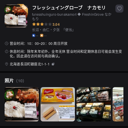
フレッシュイングローブ　ナカモリ
furesshuinguro-bunakamori ◆ FreshinGrove なか
もり
3.04
长沼・由仁・夕张
「
便当
」
--
--
营业时间：
10：00~20：00 周日开放
休息时间：
除年末年初外，全年无休 营业时间和定期休息日可能会发生变
化，因此请在访问前与商店确认。
北海道長沼町銀座北1-1-1
照片
（
10
）