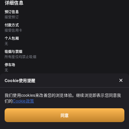
详细信息
预订信息
接受预订
付款方式
接受信用卡
个人包厢
无
吸烟与禁烟
所有座位均禁止吸烟
停车场
无
Cookie使用提醒
评价
（
20
）
deion388
我们使用cookies来改善您的浏览体验。继续浏览即表示您同意我
3.40
们的
Cookie政策
吃过美味的午餐后，想吃甜点，于是我来到了之前一直想去的椿三叶
先生。走进店里，我第一次知道这个厚薄饼三明治起源于北海道。我
觉得大家可能都会这样想，但原来以前并没有这种食物。走进店里，
同意
正对面的橱窗里摆满了这些三明治（样品？？）。基本上，上面都有
显示全部
付费咨询
水果。我个人更喜欢没有任何配料的原味。一开始想随便点一些，但
“随便”就是真的随便，不能选口味，所以我点了两份原味，一份香