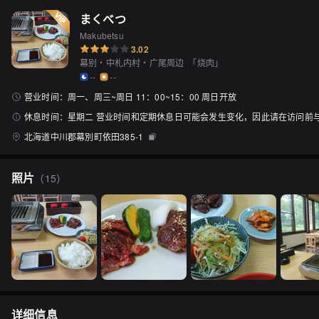
まくべつ
Makubetsu
3.02
幕别・中札内村・广尾周边
「
烧肉
」
--
--
营业时间：
周一、周三~周日 11：00~15：00 周日开放
休息时间：
星期二 营业时间和定期休息日可能会发生变化，因此请在访问前
北海道中川郡幕別町依田385-1
照片
（
15
）
详细信息