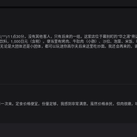
^^)/11点30分。没有其他客人，只有后来的一组。这家店位于幕别町的"华之湯"
饮料，1,000日元（含税）。便当里有烤肉、牛肚肉（小肠）、沙拉、泡菜、米饭、
无论是大团体还是小团体，都可以玩迷你高尔夫后来这里吃炒面。我还会再来的，谢谢
第一次来。定食价格便宜，份量足够，我感到非常满意。虽然价格亲民，但肉很嫩，