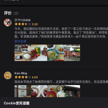
评价
（
2
）
ひで123456
3.30
今天，我在幕别玩完迷你高尔夫后，来到了一家之前只来过一次的烤肉店(
合大团体。我询问了他们的推荐和午餐菜单。我点了"贪吃便当"，附带软
脂，非常嫩且美味⤴️其他菜单也看起来很诱人✨由于靠近迷你高尔夫场，
显示全部
Kao-Mog
4.00
我母亲带我去了她推荐的餐厅。这家餐厅似乎已经存在很久，但这是我
Cookie使用提醒