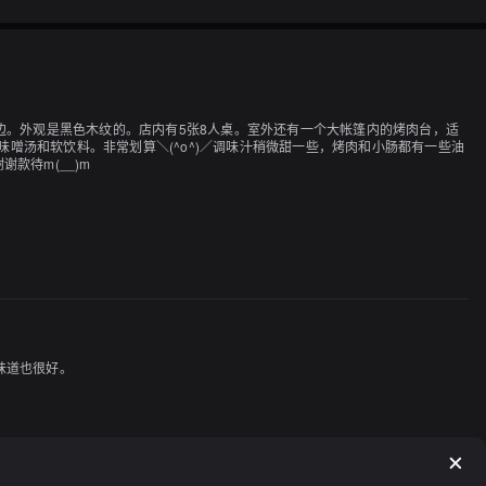
旁边。外观是黑色木纹的。店内有5张8人桌。室外还有一个大帐篷内的烤肉台，适
味噌汤和软饮料。非常划算＼(^o^)／调味汁稍微甜一些，烤肉和小肠都有一些油
款待m(__)m
味道也很好。