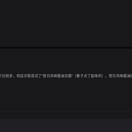
面"比较多，但这次我尝试了"昔日风味酱油拉面"（妻子点了盐味的）。昔日风味酱
日，所以中午有点拥挤。工作人员的服务很好，而且他们的英语非常流利，让我感到