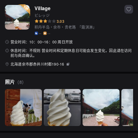
Village
ビレッジ
3.03
积丹半岛・余市・贵老路
「
霜淇淋
」
--
--
营业时间：
10：00~16：00 周日开放
休息时间：
不规则 营业时间和定期休息日可能会发生变化，因此请在访问
前与商店确认。
北海道余市郡赤井川村都190-16
照片
（
8
）