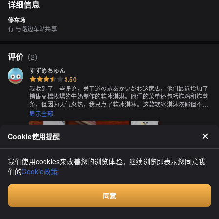
详细信息
停车场
有 与路边车站共享
评价
（
2
）
すずめちゅん
3.50
我收到了一些评论，关于道の駅あかいがわ这家店，他们最近增加了
销售高橋牧場的牛奶制作的软冰淇淋。他们的菜单还包括炸鸡和炸薯
条，但因为天气炎热，我只点了软冰淇淋。这款软冰淇淋浓郁但不过
于甜腻，回味清新，带有牛奶的风味。我认为这是一款非常美味的软
显示全部
冰淇淋，值得再次品尝。感谢"ビレッジ"这家店的美食！
Cookie使用提醒
我们使用cookies来改善您的浏览体验。继续浏览即表示您同意我
们的
Cookie政策
Zaby
3.60
同意
"道の駅あかいがわ"是一家位于从小樽到岩内、倶知安和京極方向的
R397山路上的休息站，经常用于如厕和休息。这里有一家名
付费咨询
为"Village"的露天软冰淇淋店，以前就在同一地点营业，但我记得在