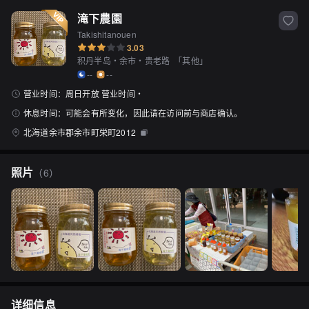
滝下農園
Takishitanouen
3.03
积丹半岛・余市・贵老路
「
其他
」
--
--
营业时间：
周日开放 营业时间・
休息时间：
可能会有所变化，因此请在访问前与商店确认。
北海道余市郡余市町栄町2012
照片
（
6
）
详细信息