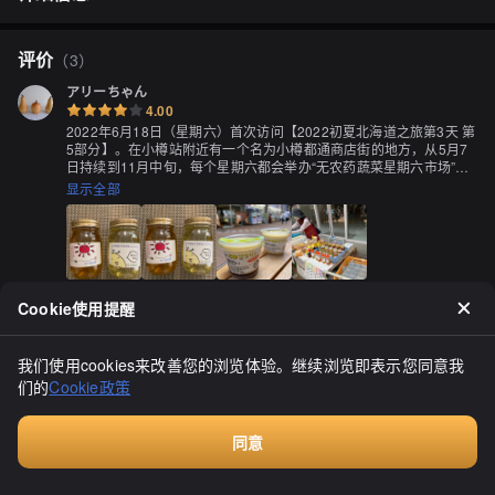
评价
（
3
）
アリーちゃん
4.00
2022年6月18日（星期六）首次访问【2022初夏北海道之旅第3天 第
5部分】。在小樽站附近有一个名为小樽都通商店街的地方，从5月7
日持续到11月中旬，每个星期六都会举办“无农药蔬菜星期六市场”
（上午11点开始，直到售完为止）。这次早市的目标是参观“滝下农
显示全部
园（养蜂园）”的摊位。小樽都通商店街是北海道第二古老的有拱顶的
商店街，于2021年庆祝了其成立100周年。尽管距离小樽站只有几分
钟的步行路程，但这里有一种独特的魅力和氛围。由于没有停车场，
最好使用附近的投币停车场等。我们通常在访问小樽站时都会使用小
樽站前广场停车场。发现这个早市是因为我提前给“滝下农园”打电话
询问。我们经常在北海道旅行时在“蘑菇王国”购买他们的蜂蜜，但由
Cookie使用提醒
于这次的行程安排，很难去“蘑菇王国”，所以我询问是否有其他地方
可以购买他们的蜂蜜，他们告诉我只有在“蘑菇王国”和小樽市内的“吉
ハラヒデ
普·铃木”（Suzuki）两家店铺有售。然而，幸运的是，我们在旅行期
3.60
间得知他们将在小樽都通商店街的早市上设摊，所以我们决定直接从
我们使用cookies来改善您的浏览体验。继续浏览即表示您同意我
2021年4月的地点已经不再营业，就在"フゴツペ温泉"旁边。在访问
生产商那里购买。在拱顶商店街的众多店铺中，我们一直走到最深
们的
Cookie政策
时需要打电话。我在这里购买了鸡蛋，10个400日元。这家店似乎是
处，找到了“滝下农园”的摊位。我们寻找的天然蜂蜜当然有，而且还
以北海道为基地，并在不断移动。我买的是北海道天然蜂蜜，叫做"秋
有鸡蛋、布丁、水果（蓝莓）、蔬菜等。那天，摊位上的是“滝下养蜂
之百花蜜"。通常我会买阿卡西亚蜜，但我喜欢这个名字，想着它包含
园”的老板娘，她非常耐心地向我们解释了蜂蜜的情况，让我们感到非
显示全部
同意
了很多北海道的花蜜，所以购买了它。味道非常浓郁，香气扑鼻。谢
常高兴。 ● 亚洲蜂蜜（600克） 2,400日元 ● 夏季百花蜜（600克） 
付费咨询
谢款待！(^^♪
1,800日元 ● 蜂蜜布丁 ● 鸡蛋布丁 除了购买蜂蜜，我们还逛其他店
铺，但由于手工制作的布丁引起了我们的兴趣，所以我们回去再次购