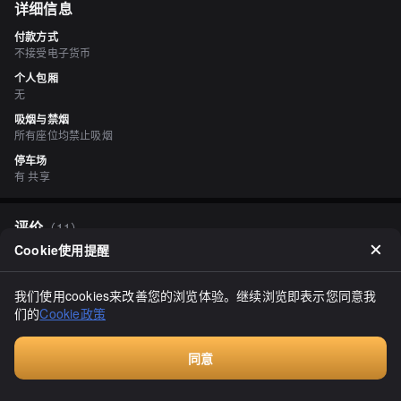
详细信息
付款方式
不接受电子货币
个人包厢
无
吸烟与禁烟
所有座位均禁止吸烟
停车场
有 共享
评价
（
11
）
Cookie使用提醒
Silverさま
3.20
双球冰淇淋 510日元，抹茶和开心果口感脆，抹茶和开心果味浓郁。
我们使用cookies来改善您的浏览体验。继续浏览即表示您同意我
还有甘薯、咖啡、牛奶和夏苑果口味可选。单球冰淇淋 430日元，草
们的
Cookie政策
莓奶酪口感浓郁，甜酸可口，更像是冰淇淋而不是冰奶酪。
同意
付费咨询