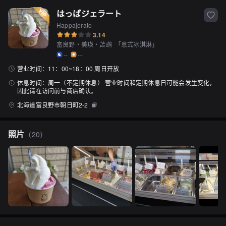
はっぱジェラート
Happajerato
3.14
富良野・美瑛・苫鹉
「
意式冰淇淋
」
--
--
营业时间：
11：00~18：00 周日开放
休息时间：
周一（不定期休息） 营业时间和定期休息日可能会发生变化，
因此请在访问前与商店确认。
北海道富良野市朝日町2-2
照片
（
20
）