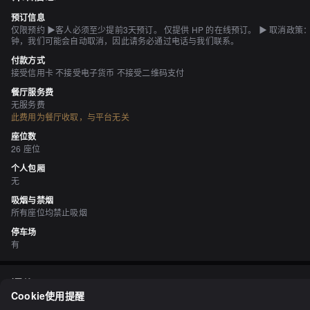
预订信息
仅限预约 ▶客人必须至少提前3天预订。 仅提供 HP 的在线预订。 ▶ 取消政策
钟，我们可能会自动取消，因此请务必通过电话与我们联系。
付款方式
接受信用卡 不接受电子货币 不接受二维码支付
餐厅服务费
无服务费
此费用为餐厅收取，与平台无关
座位数
26 座位
个人包厢
无
吸烟与禁烟
所有座位均禁止吸烟
停车场
有
评价
（
7
）
Cookie使用提醒
lymo