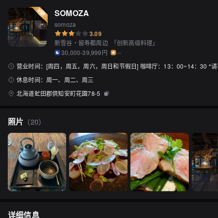
SOMOZA
somoza
3.09
新雪谷・留寿都周边
「
创新高级料理
」
30,000-39,999円
--
营业时间：
[周四，周五，周六，周日和节假日] 咖啡厅：13：00~14：30 
休息时间：
周一、周二、周三
北海道虻田郡倶知安町花園78-5
照片
（
20
）
详细信息