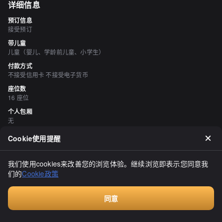
详细信息
预订信息
接受预订
带儿童
儿童（婴儿、学龄前儿童、小学生）
付款方式
不接受信用卡 不接受电子货币
座位数
16 座位
个人包厢
无
吸烟与禁烟
Cookie使用提醒
所有座位均禁止吸烟
停车场
我们使用cookies来改善您的浏览体验。继续浏览即表示您同意我
有 大约4辆车？
们的
Cookie政策
空间与设备
有吧台座位、有榻榻米区域
同意
付费咨询
评价
（
20
）