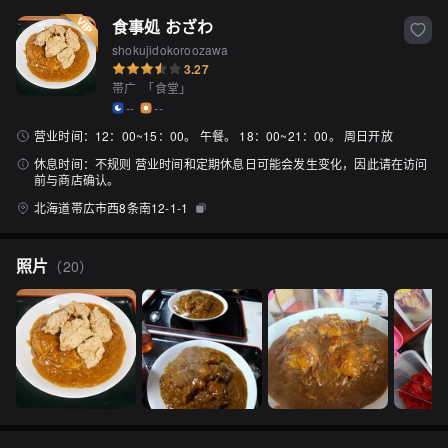
食事処 おざわ
shokujidokoroozawa
3.27
帯广
「
食堂
」
--
--
营业时间：
12：00~15：00。 午餐。 18：00~21：00。 周日开放
休息时间：
不规则 营业时间和定期休息日可能会发生变化，因此请在访问
前与商店确认。
北海道帯広市西8条南12-1-1
照片
（
20
）