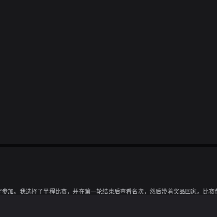
地决定参加。我选择了半程比赛，并在第一轮结束后查看名次，然后带着奖品回家。比
上桌了。看起来调料非常多，所以我能猜出大致的味道。开始品尝了一口，嗯，果然
到了一颗夕張甜瓜和Holli的糖果套装。