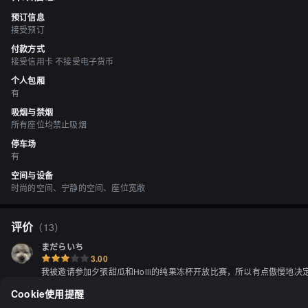
预订信息
接受预订
付款方式
接受信用卡 不接受电子货币
个人包厢
有
吸烟与禁烟
所有座位均禁止吸烟
停车场
有
空间与设备
时尚的空间、宁静的空间、座位宽敞
评价
（
13
）
まだらいち
3.00
我被邀请参加夕張甜瓜和Holli的纯果冻杯开放比赛，所以有点傲慢
因为是无限畅饮的，我一边喝着可乐一边等待。大约10分钟后，我的面
Cookie使用提醒
健康但味道有点淡。吃完后，我感谢美味的餐点。作为纪念品或奖品，我收