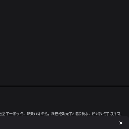
赛包括了一顿餐点。那天非常炎热，我已经喝光了3瓶瓶装水。所以我点了凉拌面，
如我所料。面条稍微有点过长，而调料没有什么特色。我决定换成蔬菜汁，虽然