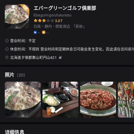
エバーグリーンゴルフ倶楽部
Ebaguringorufukurabu
3.07
日高・静内・襟裳周边
「
其他
」
--
--
营业时间：
不定
休息时间：
不规则 营业时间和定期休息日可能会发生变化，因此请在访问前
北海道夕張郡栗山町円山421
照片
（
20
）
详细信息