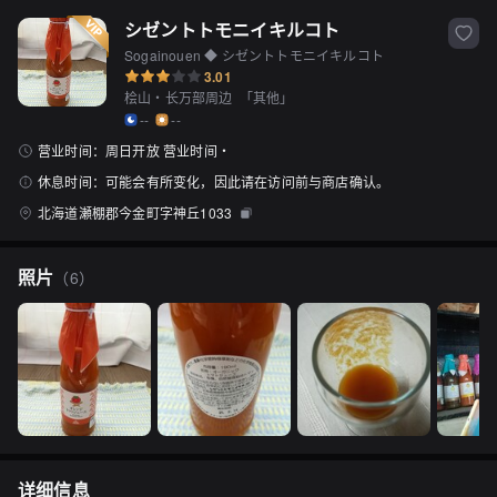
シゼントトモニイキルコト
Sogainouen ◆ シゼントトモニイキルコト
3.01
桧山・长万部周边
「
其他
」
--
--
营业时间：
周日开放 营业时间・
休息时间：
可能会有所变化，因此请在访问前与商店确认。
北海道瀬棚郡今金町字神丘1033
照片
（
6
）
详细信息