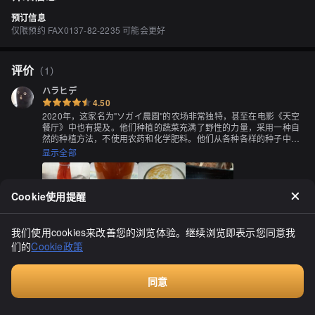
预订信息
仅限预约 FAX0137-82-2235 可能会更好
评价
（
1
）
ハラヒデ
4.50
2020年，这家名为"ソガイ農園"的农场非常独特，甚至在电影《天空
餐厅》中也有提及。他们种植的蔬菜充满了野性的力量，采用一种自
然的种植方法，不使用农药和化学肥料。他们从各种各样的种子中培
育幼苗，当作物还没有生长出来的时候，我曾在这个农场买到了他们
显示全部
制作的番茄汁。我尝试了不同种类的番茄汁，包括橙色番茄汁，价格
确实有点高，但品尝后，浓郁的番茄味道深深地感染了我。番茄的力
量真是绝妙！我尝试了所有的口味，非常美味，感谢这次美食之旅！
Cookie使用提醒
我们使用cookies来改善您的浏览体验。继续浏览即表示您同意我
们的
Cookie政策
同意
付费咨询