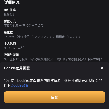
详细信息
预订信息
接受预订
付款方式
不接受信用卡 不接受电子货币
座位数
16 座位 （椅子座位（2席×4,4席×1），榻榻米（4席×1））
个人包厢
有 （2人，4人）
吸烟与禁烟
所有座位均可吸烟 《被动吸烟对策法》（修订后的健康促进法）自2020年4
月1日起生效，可能与最新信息有所不同，因此请在访问商店之前与商店确
认。
Cookie使用提醒
停车场
有 只有一个，所以请提前检查。
我们使用cookies来改善您的浏览体验。继续浏览即表示您同意我
空间与设备
们的
Cookie政策
时尚的空间、宁静的空间
酒水
同意
有日本清酒、有烧酒、有葡萄酒、有鸡尾酒
付费咨询