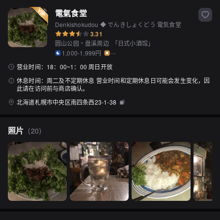
電氣食堂
Denkishokudou ◆ でんきしょくどう 電気食堂
3.31
圆山公园・盘溪周边
「
日式小酒馆
」
1,000-1,999円
--
营业时间：
18：00~1：00 周日开放
休息时间：
周二及不定期休息 营业时间和定期休息日可能会发生变化，因
此请在访问前与商店确认。
北海道札幌市中央区南四条西23-1-38
照片
（
20
）