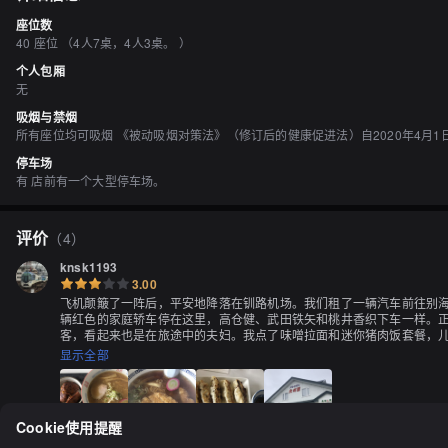
座位数
40 座位 （4人7桌，4人3桌。 ）
个人包厢
无
吸烟与禁烟
所有座位均可吸烟 《被动吸烟对策法》（修订后的健康促进法）自2020年4月
停车场
有 店前有一个大型停车场。
评价
（
4
）
knsk1193
3.00
飞机颠簸了一阵后，平安地降落在钏路机场。我们租了一辆汽车前往别
辆红色的家庭轿车停在这里，高仓健、武田铁矢和桃井香织下车一样。
客，看起来也是在旅途中的夫妇。我点了味噌拉面和迷你猪肉饭套餐，儿
特别花哨的东西，很传统。面条比较软，汤汁出乎意料地清淡。关西人
显示全部
元年的第一天，看着即位天皇的情景和锦鲤，我们在昭和时代的氛围中
Cookie使用提醒