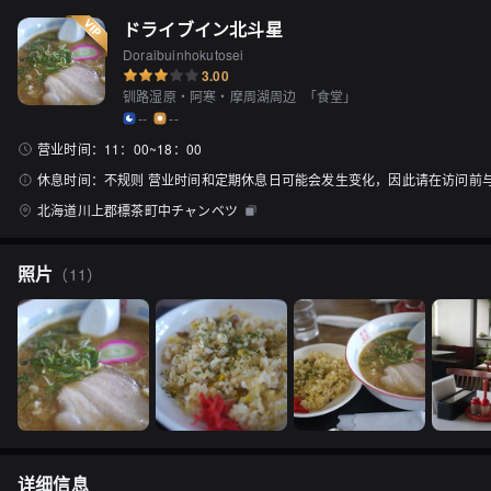
ドライブイン北斗星
Doraibuinhokutosei
3.00
钏路湿原・阿寒・摩周湖周边
「
食堂
」
--
--
营业时间：
11：00~18：00
休息时间：
不规则 营业时间和定期休息日可能会发生变化，因此请在访问前
北海道川上郡標茶町中チャンベツ
照片
（
11
）
详细信息