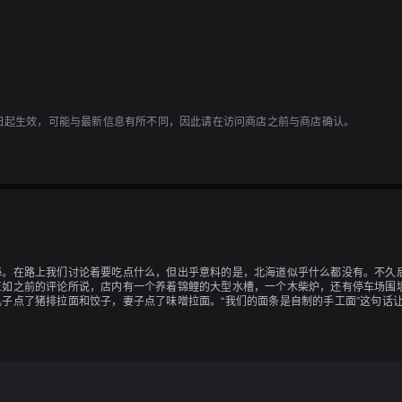
1日起生效，可能与最新信息有所不同，因此请在访问商店之前与商店确认。
海。在路上我们讨论着要吃点什么，但出乎意料的是，北海道似乎什么都没有。不久
正如之前的评论所说，店内有一个养着锦鲤的大型水槽，一个木柴炉，还有停车场围
子点了猪排拉面和饺子，妻子点了味噌拉面。“我们的面条是自制的手工面”这句话
在札幌之类的地方吃拉面时，通常会觉得太咸，吃完后喉咙会干，但对九州人的妻子
悠闲地享受着拉面。偶尔也可以尝试这样的体验，不是吗？