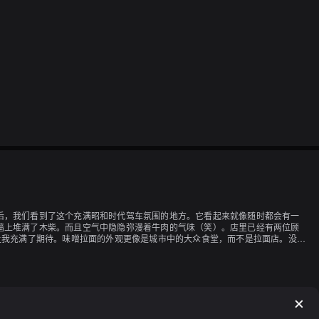
后，我们看到了这个充满昭和时代驾车氛围的地方。它看起来就像随时都会有一
墙上堆满了木柴。而且空气中隐隐弥漫着牛肉的气味（笑）。店里已经有两位顾
让我充满了期待。味噌拉面的外观更像是城市中的大众食堂，而不是拉面店。没有
来说，这个汤稍微有点淡。顺便说一下，迷你猪肉饭的肉有点硬（笑）。在令和