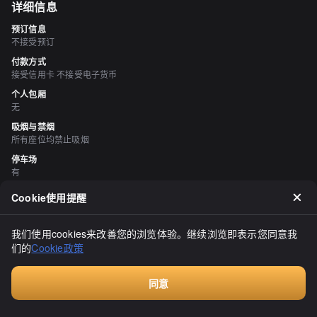
详细信息
预订信息
不接受预订
付款方式
接受信用卡 不接受电子货币
个人包厢
无
吸烟与禁烟
所有座位均禁止吸烟
停车场
有
空间与设备
Cookie使用提醒
有开放式露台
我们使用cookies来改善您的浏览体验。继续浏览即表示您同意我
评价
（
5
）
们的
Cookie政策
すずめちゅん
3.50
同意
在从岬之湯返回的路上发现了这家店！虽然店名带有“新鲜”的字样，
Walkin餐厅，无需预订
但我并没有看到什么新鲜的东西，但他们的招牌产品似乎是“蛤蜊蓝软
冰淇淋”（450日元），但因为已经过了最后点单时间，所以没买到。