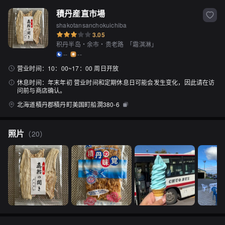
積丹産直市場
shakotansanchokuichiba
3.05
积丹半岛・余市・贵老路
「
霜淇淋
」
--
--
营业时间：
10：00~17：00 周日开放
休息时间：
年末年初 营业时间和定期休息日可能会发生变化，因此请在访
问前与商店确认。
北海道積丹郡積丹町美国町船澗380-6
照片
（
20
）