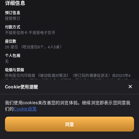
详细信息
预订信息
接受预订
付款方式
不接受信用卡 不接受电子货币
座位数
26 座位 （吧台座位6个，4人5桌）
个人包厢
无
吸烟与禁烟
所有座位均可吸烟 《被动吸烟对策法》（修订后的健康促进法）自2020年4
月1日起生效，可能与最新信息有所不同，因此请在访问商店之前与商店确
认。
Cookie使用提醒
停车场
有 10 单位
我们使用cookies来改善您的浏览体验。继续浏览即表示您同意我
空间与设备
们的
Cookie政策
有吧台座位、有电源插座、有免费Wi-Fi
同意
付费咨询
评价
（
21
）