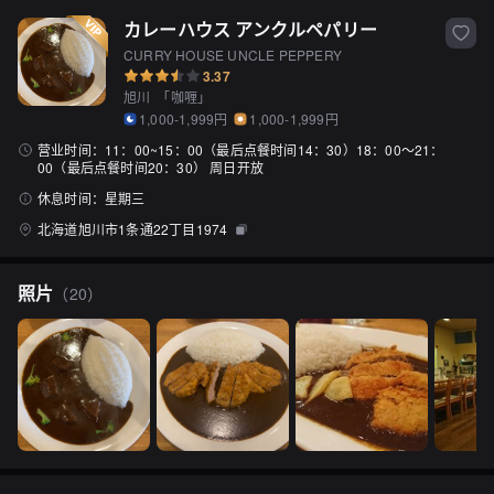
カレーハウス アンクルペパリー
CURRY HOUSE UNCLE PEPPERY
3.37
旭川
「
咖喱
」
1,000-1,999円
1,000-1,999円
营业时间：
11：00~15：00（最后点餐时间14：30）18：00〜21：
00（最后点餐时间20：30） 周日开放
休息时间：
星期三
北海道旭川市1条通22丁目1974
照片
（
20
）