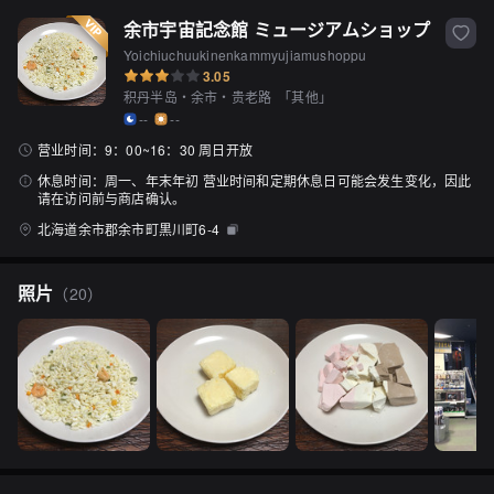
余市宇宙記念館 ミュージアムショップ
Yoichiuchuukinenkammyujiamushoppu
3.05
积丹半岛・余市・贵老路
「
其他
」
--
--
营业时间：
9：00~16：30 周日开放
休息时间：
周一、年末年初 营业时间和定期休息日可能会发生变化，因此
请在访问前与商店确认。
北海道余市郡余市町黒川町6-4
照片
（
20
）