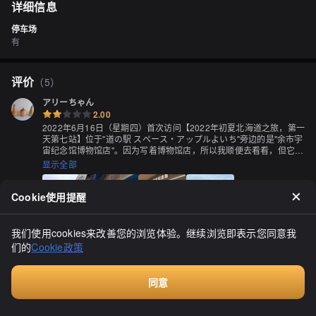
详细信息
停车场
有
评价
（
5
）
アリーちゃん
2.00
2022年6月16日（星期四）首次访问【2022年初夏北海道之旅，第一
天第七站】位于"道の駅 スペース・アップルよいち"旁边的是"余市宇
宙纪念馆博物馆店"。因为写着博物馆店，所以我顺便去看看，但它的
装修更接近普通的纪念品商店，让我有点失望。博物馆店的特色是有
显示全部
超过10种宇宙食品。平常不太容易见到的宇宙食品和余市的特产一起
摆在那里。考虑到有很多对太空感兴趣的客人会来这里，我觉得如果
能多推出一些与太空相关的商品会更好。博物馆店的一角有一个写
Cookie使用提醒
着"视错觉之房“Step Trainer”"的奇怪地方。这个地方让人眼花缭乱，
但实际上是一条笔直的道路。然而，当你试图往前走时，会左摇右
晃，无法笔直行走。这是一个利用视错觉的空间，让我有一种奇妙的
我们使用cookies来改善您的浏览体验。继续浏览即表示您同意我
体验。（我感到有点晕船，所以中途就回来了...）
们的
Cookie政策
Zaby
3.30
同意
在工作途中，我去了余市的宇宙纪念馆博物馆商店。这里有许多太空
食品出售，但是我购买了两瓶由地方仁木町的自然农园公司生产的有
付费咨询
机蓝莓汁“紺碧の恋”。在打开坚固的螺旋盖之前，我充分摇匀了它。