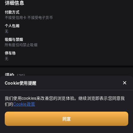
详细信息
付款方式
不接受信用卡 不接受电子货币
个人包厢
无
吸烟与禁烟
所有座位均禁止吸烟
停车场
无
评价
（
20
）
Cookie使用提醒
Gloria1554
3.20
看到“冷面”招牌，进店尝试。初次光顾，是个城市中餐厅。墙上挂满
我们使用cookies来改善您的浏览体验。继续浏览即表示您同意我
了菜单小条。进去时只有我一个客人，但厨房里中餐锅里的火势很旺
们的
Cookie政策
盛。我想着这是怎么回事，然后他们拿着外卖袋回来了，原来附近也
有外卖服务。这里的冷面似乎被称为“冷面沙拉面”。我点了一份冷
显示全部
面。大约10分钟后上菜！上面有猪肉片、芦笋、番茄、生菜、黄瓜、
醋洋葱。调味是芝麻酱。(看到墙上的海报上有酱油的，如果能在点餐
同意
时问问酱油或芝麻酱，那就更好了。是我没有注意到吗？)嗯，芝麻酱
付费咨询
可能更适合猪肉片。生菜味道如何！芦笋很美味。面的煮熟程度也很
合适，不太嫩也不太硬。吃得很美味，谢谢款待。我还会再来的。唯