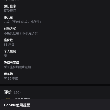
预订信息
接受预订
带儿童
儿童（学龄前儿童、小学生）
付款方式
不接受信用卡 接受电子货币
座位数
83 座位
个人包厢
无
吸烟与禁烟
所有座位均禁止吸烟
停车场
有 25 单位
评价
（
20
）
おやじ成田
3.30
Cookie使用提醒
今天是我连续假期的第二天！大约早上4点半醒来了！看了大家的口碑评