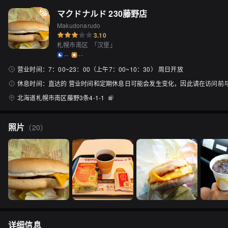
マクドナルド 230藤野店
Makudonarudo
3.10
札幌市南区
「
汉堡
」
--
--
营业时间：
7：00~23：00（上午7：00~10：30） 周日开放
休息时间：
直达的 营业时间和定期休息日可能会发生变化，因此请在访问前
北海道札幌市南区藤野3条4-1-1
照片
（
20
）
详细信息