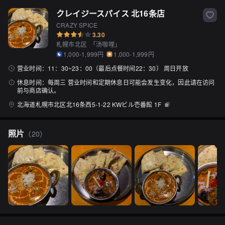
クレイジースパイス 北16条店
CRAZY SPICE
3.30
札幌市北区
「
汤咖哩
」
1,000-1,999円
1,000-1,999円
营业时间：
11：30~23：00（最后点餐时间22：30） 周日开放
休息时间：
每周三 营业时间和定期休息日可能会发生变化，因此请在访问
前与商店确认。
北海道札幌市北区北16条西5-1-22 KWビル壱番館 1F
照片
（
20
）