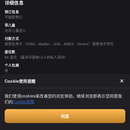
详细信息
预订信息
不接受预订
带儿童
允许儿童进入
付款方式
接受信用卡 （VISA、Master、JCB、AMEX、Diners） 接受电子货币
座位数
64 座位 （最多可容纳12人的私人房间）
个人包厢
有
吸烟与禁烟
Cookie使用提醒
所有座位均禁止吸烟
停车场
我们使用cookies来改善您的浏览体验。继续浏览即表示您同意我
有
们的
Cookie政策
空间与设备
时尚的空间、宁静的空间、座位宽敞
同意
Walkin餐厅，无需预订
评价
（
21
）