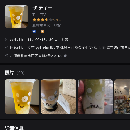
ザ ティー
The TEA
3.28
札幌市西区
「
甜点
」
--
--
营业时间：
11：00~18：30 周日开放
休息时间：
没有 营业时间和定期休息日可能会发生变化，因此请在访问前与
北海道札幌市西区琴似3条2-8-18
照片
（
20
）
详细信息