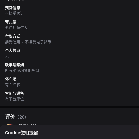
预订信息
不接受预订
带儿童
允许儿童进入
付款方式
接受信用卡 不接受电子货币
个人包厢
无
吸烟与禁烟
所有座位均禁止吸烟
停车场
有 3 单位
空间与设备
有吧台座位
评价
（
20
）
蘭さん413
2.90
Cookie使用提醒
珍珠奶茶的热潮似乎已经过去了。时尚总是会过时的。不过，这家咖啡