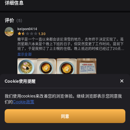
详细信息
评价
（
5
）
keipon0414
1.30
糠平是一个一直以来都会谈论滑雪的地方，去年终于决定实现了。虽
然星期六本来是个晚上下班的日子，但突然变更了工作时间，提前下
班了，于是我预订了上士幌的住宿。晚上抵达的时候已经过了20点。
我们在附近的三家餐馆喝了一杯，第二天准备去滑雪。中午在中央小
显示全部
屋吃午餐，店名叫"阿里尔卡"，这个店名有点奇怪，你觉得可以吗？
其实是"阿里耶卡"！我点了盐味拉面900日元和蟹肉炖拉面1200日元
的套餐，但我拒绝了米饭。蟹肉炖拉面被称为1200日元的时候，服务
员说"来取吧"，这真的不出所料的贵。盐味拉面的面条有点厚，口感
不错，葱的量不多，海带我不需要，但也不碍事，鱼板很普通，笋可
Cookie使用提醒
能稍微有点咸？鱼板有点廉价的感觉，叉烧看起来比实际口感要差。
汤里没有汤底的味道，非常清淡，没有必要的芝麻在口感上增色不
少，但味道不足。也许稍微咸一点会更好，不，还是不行。也许无论
5701
做什么，这碗拉面都不会好吃。我的目标只是填饱肚子，鱼板呢？他
我们使用cookies来改善您的浏览体验。继续浏览即表示您同意我
2.00
们是否理解"鱼板"的含义呢？鱼板压根就没有，我还在寻找，虽然肯
们的
Cookie政策
我觉得这家餐厅像是典型的旧式餐厅。价格较高，但味道一般。与芽
定不会找到。将这称为"鱼板"是相当糟糕的。我感到了一些胡椒的味
室的嵐山滑雪场食堂相比，稍显遗憾。我个人认为，嵐山的豚汤定食
道，通常不加胡椒，但它自动加上了，这是拯救的一点。蟹蛋很硬，
性价比很高，味道也不错。
这可能是提高价格的原因。虽然我不敢写价格，怕被删除，但汤像是
同意
加了市售调味料一样，有点让人费解，总之，这碗面1200日元。价格
付费咨询
和品质都让我感到困扰的拉面。也许有人会说"在滑雪场抱怨什么"，
但毕竟还是有美味的滑雪场的，比如芽室，750日元可以吃到美味的
Shin's