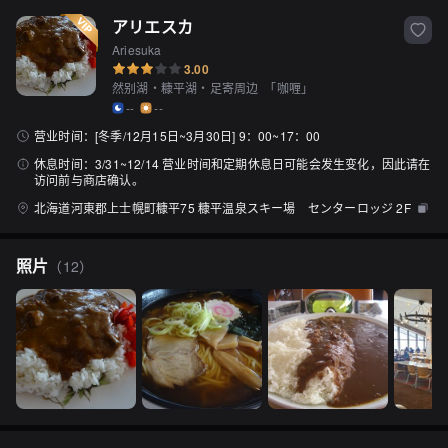
アリエスカ
Ariesuka
3.00
然别湖・糠平湖・足寄周边
「
咖喱
」
--
--
营业时间：
[冬季/12月15日~3月30日] 9：00~17：00
休息时间：
3/31~12/14 营业时间和定期休息日可能会发生变化，因此请在
访问前与商店确认。
北海道河東郡上士幌町糠平75 糠平温泉スキー場 センターロッジ 2F
照片
（
12
）