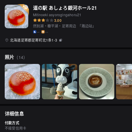
道の駅 あしょろ銀河ホール21
Mitinoeki asyorogingahoru21
3.00
然别湖・糠平湖・足寄周边
「
路边站
」
--
--
北海道足寄郡足寄町北1条1-3
照片
（
14
）
详细信息
付款方式
不接受信用卡