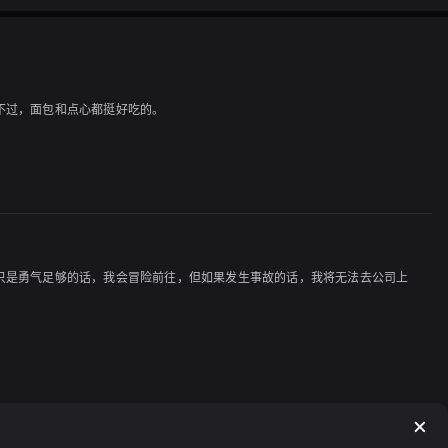
不过，面包和点心都挺好吃的。
只是勇气足够的话，我会冒险前往，但如果发生事故的话，我将无法去公司上
以这次我打算去看看，算是一种复仇。

前见过的还要大，我觉得这太棒了，虽然价格有点高，但我还是买下了。我在
享用。
