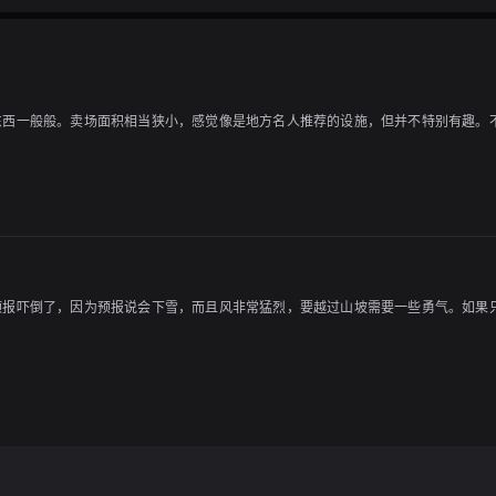
东西一般般。卖场面积相当狭小，感觉像是地方名人推荐的设施，但并不特别有趣。
预报吓倒了，因为预报说会下雪，而且风非常猛烈，要越过山坡需要一些勇气。如果
我在足寄和本别地区，但由于时间不够，没有去成「あしょろ銀河ホール21」，所
，但当我四处转悠时，我发现同一家公司出售的新鲜香菇，真是厚实得惊人，比我以
为卷的不好而改变，但我还是觉得自己做得有点笨拙。这样的食物可以在不同的场合
该有很多种吧。然后我享受了软冰淇淋，我好像已经很久没有吃了。
