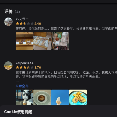
评价
（
4
）
ハスラー
2.40
在前往川湯温泉的路上，我去了这家餐厅。虽然建筑很气派，但里面的
keipon0414
3.70
我本来计划前往十勝地区，但我想去旭川吃旭川拉面。不过，我被天气
班，我不想破坏当前幸福的生活环境，所以我决定听天由命。

然而，天气预报显示带广地区会晴朗无阻。所以，我决定途径足寄。上周
显示全部
在那里，我犹豫不决地挑选了一些食材，像是干燥黑木耳或者干燥香菇
想，该如何烹饪才能美味？我也买了软冰淇淋，虽然价格也不便宜。

我也点了卷寿司，但我在卷寿司上的手艺实在不怎么样，虽然味道不会因
Cookie使用提醒
我先品尝了牛奶，它很美味，尽管是牛奶，但质地非常顺滑，制作方法应