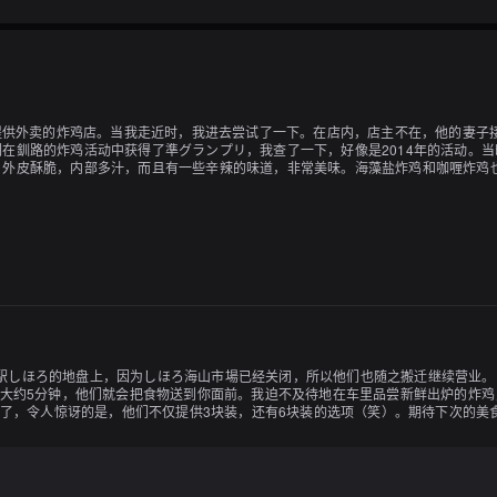
门提供外卖的炸鸡店。当我走近时，我进去尝试了一下。在店内，店主不在，他的妻
在釧路的炸鸡活动中获得了準グランプリ，我查了一下，好像是2014年的活动。
。外皮酥脆，内部多汁，而且有一些辛辣的味道，非常美味。海藻盐炸鸡和咖喱炸鸡
了道の駅しほろ的地盘上，因为しほろ海山市場已经关闭，所以他们也随之搬迁继续营业
待大约5分钟，他们就会把食物送到你面前。我迫不及待地在车里品尝新鲜出炉的炸鸡，
对了，令人惊讶的是，他们不仅提供3块装，还有6块装的选项（笑）。期待下次的美