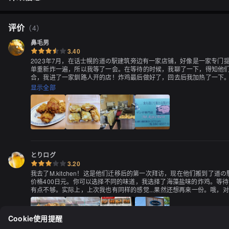
评价
（
4
）
鼻毛男
3.40
2023年7月，在话士幌的道の駅建筑旁边有一家店铺，好像是一家专
单重新炸一遍，所以我等了一会。在等待的时候，我聊了一下，得知他们
合，我进了一家釧路人开的店！炸鸡最后做好了，回去后我加热了一下
显示全部
とりログ
3.20
我去了M.kitchen！这是他们迁移后的第一次拜访，现在他们搬到
价格400日元。你可以选择不同的味道，我选择了海藻盐味的炸鸡。等
有点不够。实际上，上次我也有同样的感觉...果然还想再来一份。哦，
Cookie使用提醒