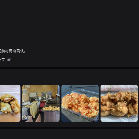
问前与商店确认。
ップ