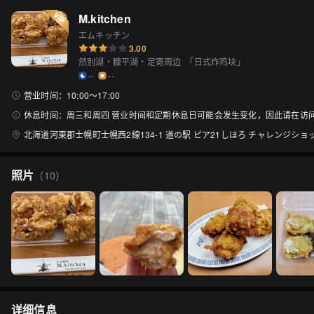
M.kitchen
エムキッチン
3.00
然别湖・糠平湖・足寄周边
「
日式炸鸡块
」
--
--
营业时间：
10:00〜17:00
休息时间：
周三和周四 营业时间和定期休息日可能会发生变化，因此请在访
北海道河東郡士幌町士幌西2線134-1 道の駅 ピア21しほろ チャレンジショ
照片
（
10
）
详细信息