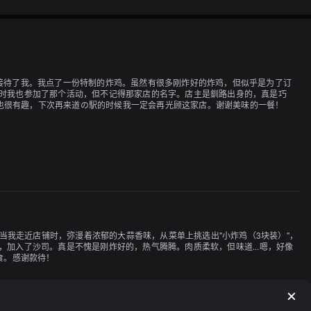
子接待了我。我点了一份特制的炸鸡。虽然有很多刚炸好的炸鸡，但似乎是为了订
当时我也参加了那个活动，但不记得那家店的名字。店主是釧路出身的，真是巧
也很有趣，下次再来道の駅的时候我一定会再光顾这家店。谢谢美味的一餐！
。当我走近店铺时，弥漫着浓郁的大蒜香味，从菜单上挑选出"小炸鸡（3块装）"，
加入了沙司。真是不愧是刚炸好的，热气腾腾。肉质柔软，但味道...嗯，好像
食。感谢款待！