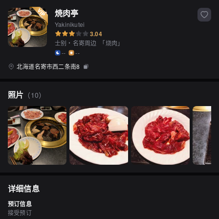
焼肉亭
Yakinikutei
3.04
士别・名寄周边
「
烧肉
」
--
--
北海道名寄市西二条南8
照片
（
10
）
详细信息
预订信息
接受预订