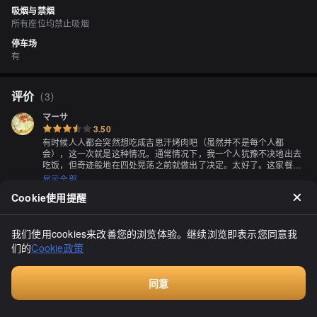
吸烟与禁烟
所有座位均禁止吸烟
停车场
有
评价
（
3
）
マーサ
3.50
有时候人人都会突然想吃成吉思汗烤肉吧（虽然并不是每个人都
会），这一次就是这种情况。通常情况下，我一个人犹豫不决地出去
吃饭，但奇迹般地在四处晃荡之前就做出了决定。太好了。这家餐厅
还提供无烟烤肉，这也很吸引人。因为我不能喝酒，所以点了葡萄苏
显示全部
打水、泡菜、牛排、还有两份成吉思汗，再加上泡菜和大碗饭，准备
Cookie使用提醒
就绪。虽然我点餐的时候没有认真看菜单，但成吉思汗似乎是一种不
像其他肉那样浸泡在酱汁中的类型。不过没关系，毕竟我的主要目标
是成吉思汗。这里的成吉思汗与一般的厚切羊肉不同，后者通常浸泡
在酱汁中，而这里更像是在烧烤店吃的感觉。至于牛排，可能有点少
我们使用cookies来改善您的浏览体验。继续浏览即表示您同意我
脂肪。要小心不要烤得太过，但肉很嫩。成吉思汗通过将猪肉浸泡在
们的
Cookie政策
酱汁中，使其没有异味。虽然有些人希望有更多的异味（笑），但它
确实很嫩，而且我可以感受到它们使用了当地的高质量肉类。因为在
every1219
烧烤店里，你要亲自烤肉，所以你的烤肉方式会影响味道。有时候，
同意
3.00
有些人会抱怨他们的肉烤得太老或太干，但那是他们自己的问题。要
付费咨询
把肉烤得美味可不容易。这家餐厅的火力很足，不需要反复翻动肉。
不过要注意不要烤得太过。一开始我可能烤得有点过了，但后来就烤