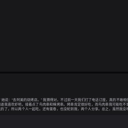
里？” 她说：“去阿美的烧烤店。” 我猜得对，不过前一天我们打了电话订座，真的
知道我喜欢虾吧。接着点了鸟肉串和辣烤串。烤串肯定很好吃，而鸟肉串我可能吃不
吃的了，所以两个人一起吃。还有蛋卷，也没轮到我，两个人分享。总之，虽然我没