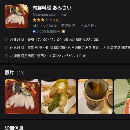
旬鮮料理 あみさい
Shunsenryouriamisai
3.05
网走・佐吕间湖・美幌周边
「
日本料理
」
5,000-5,999円
--
营业时间：
晚餐 17：00~23：00（最后点餐时间22：30）
休息时间：
星期日 营业时间和定期休息日可能会发生变化，因此请在访问前
北海道網走市南3条西2-11 第3ツカサビル 1F
照片
（
20
）
详细信息