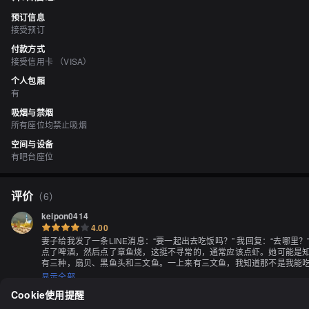
预订信息
接受预订
付款方式
接受信用卡 （VISA）
个人包厢
有
吸烟与禁烟
所有座位均禁止吸烟
空间与设备
有吧台座位
评价
（
6
）
keipon0414
4.00
妻子给我发了一条LINE消息：“要一起出去吃饭吗？” 我回复：“去哪
点了啤酒，然后点了章鱼烧，这挺不寻常的，通常应该点虾。她可能是
有三种，扇贝、黑鱼头和三文鱼。一上来有三文鱼，我知道那不是我能
显示全部
Cookie使用提醒