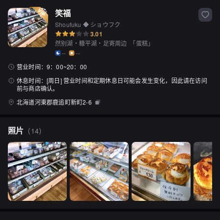
笑福
Shoufuku ◆ ショウフク
3.01
然别湖・糠平湖・足寄周边
「
蛋糕
」
--
--
营业时间：
9：00~20：00
休息时间：
[周日] 营业时间和定期休息日可能会发生变化，因此请在访问
前与商店确认。
北海道河東郡鹿追町新町2-6
照片
（
14
）