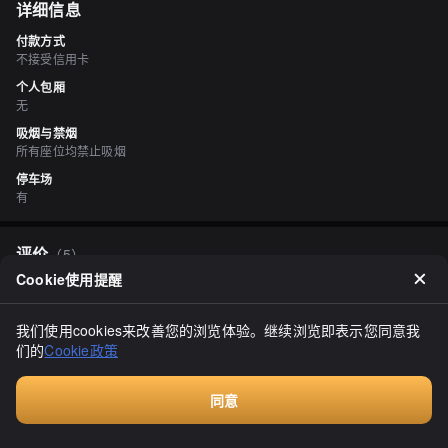
详细信息
付款方式
不接受信用卡
个人包厢
无
吸烟与禁烟
所有座位均禁止吸烟
停车场
有
评价
（
5
）
Cookie使用提醒
ちょにき
3.20
在鹿追町，我来到了一个小小的町里的小糕点店，准备补充一些甜
我们使用cookies来改善您的浏览体验。继续浏览即表示您同意我
食。店内有一个展示柜，里面摆放着几种蛋糕，还有一个展示柜，摆
们的
Cookie政策
放着看起来可以保存时间较长的糕点。最近，由于原材料价格上涨，
蛋糕的价格也上涨了，但这家店的价格似乎比其他店更实惠。奶油泡
显示全部
芙售价130日元，感觉很轻，几乎感觉不到重量。内部的奶油不太
甜，量也较少。奶油泡芙和奶油都有一种清淡的感觉。北海道鹿饼售
同意
价115日元，里面有红豆馅。鹿的角和斑纹也被再现出来，弯腰的轮
付费咨询
廓。从头部开始吃，让我想起了《千与千寻》中神明被斩首的场景。
白蛇饼售价110日元，是一种薄脆饼干，里面夹有奶油，享受到了咬