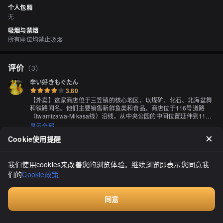
个人包厢
无
吸烟与禁烟
所有座位均禁止吸烟
评价
（
3
）
辛い好きもぐたん
3.80
【外卖】这家商店位于三笠镇的核心地区，以煤矿、化石、北海盆舞
和铁路闻名。他们主要销售新鲜鱼类和食品。商店位于116号道路
（Iwamizawa-Mikasa线）沿线，从中央公园的中间位置延伸到1129
号道路的对面。距离与Iwamizawa-Mikasa线的T字交叉口约100米左
显示全部
右。

Cookie使用提醒
2022年5月12日早上11点前，我第一次去那里，看到了蕨菜，虽然我
以前从未买过，但店主向我解释了如何处理，我受到了Lilias的启发，
于是买了一些。然后我接受了盐腌和烫的建议，发现这其实很简单。
我们使用cookies来改善您的浏览体验。继续浏览即表示您同意我
我还买了一些用来炒煮的蕨菜，与前几天在Iwamizawa买的油豆腐和
们的
Cookie政策
在竹山高原温泉附近采集的细竹笋一起做，味道非常好♬另外，我后
来才知道，这家店还卖南瓜料理。绝对会再来的（・ω・）
gc110
同意
4.00
Walkin餐厅，无需预订
突然想吃 "なんこ" 了。没错！中村鲜鱼店就在这里。所以我来到了三
笠。虽然店名是 "鲜鱼店"，但几乎没有新鲜鱼，这家店有点奇怪。也