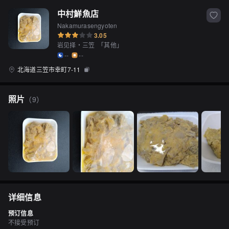
中村鮮魚店
Nakamurasengyoten
3.05
岩见择・三笠
「
其他
」
--
--
北海道三笠市幸町7-11
照片
（
9
）
详细信息
预订信息
不接受预订