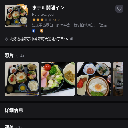
ホテル開陽イン
Hoterukaiyouin
3.00
知床半岛罗臼・野付半岛・根钏台地周边
「
酒店
」
--
--
北海道標津郡中標津町大通北1丁目15
照片
（
14
）
详细信息
评价
（
3
）