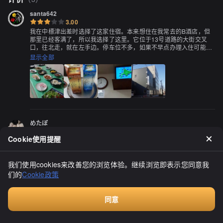
santa642
3.00
我在中標津出差时选择了这家住宿。本来想住在我常去的B酒店，但
那里已经客满了，所以我选择了这里。它位于13号道路的大街交叉
口，往北走，就在左手边。停车位不多，如果不早点办理入住可能会
找不到停车位。酒店内部有一种复古的感觉，房间也是如此，但没关
显示全部
系，毕竟是为了工作（而且有Wi-Fi）。

这里的好处是附近有许多酒吧，步行就能到达，所以晚上可以品尝到
美味的海鲜。第二天早上，我在酒店吃了早餐...去一楼的餐厅吧。我
并没有期望太高（平时不吃早餐），但当我走进去看到朴实的菜品
时，我还是有些惊讶的，但我还是坚定地向前走，把几道菜放在了大
盘子上，然后坐到了电视旁边的桌子上。有土豆沙拉、凉拌菠菜、金
平牛蒡，还有烤鱼（鲑鱼）、煎蛋等...我觉得这个品种真的很丰富，
めたぼ
只是如果有水果作为甜点就更好了^^；

3.00
Cookie使用提醒
在中標津町，我常常光顾的旅馆已经从名字"すがわら旅館"改成了"開
用餐后，我一口气喝完了那可可牛奶和咖啡，然后离开了酒店，去享
陽イン"。由于工作原因，我经常在早上5点或6点离开旅馆，所以几
受户外的空气。谢谢招待。
乎不在旅馆的食堂吃早餐。晚上，我会在附近的餐馆用餐。在离开的
我们使用cookies来改善您的浏览体验。继续浏览即表示您同意我
那天旅行回家时，我会在这家旅馆享用早餐。这是一个悠闲的早餐时
显示全部
光，让我感到非常愉快。我提前预订了早餐，早餐额外费用为500日
们的
Cookie政策
元。顺便提一下，不含餐的住宿费用为5000日元。早餐在早上7点开
始供应。早餐包括米饭、味噌汤、煎蛋、烤鱼、菠菜浸泡、梅干、鱿
鱼的咸菜、纳豆、沙拉等。这是一份非常丰盛的早餐。我还加了点
同意
饭。我喝了当地生产的"なかしべつ牛乳"，非常浓郁美味！美味的早
付费咨询
餐，真是太棒了。早餐吃得充实，真是太好了。吃了丰盛的早餐，我
感到充满了干劲！可以迎接新的一天！（当天从中標津搭巴士到釧