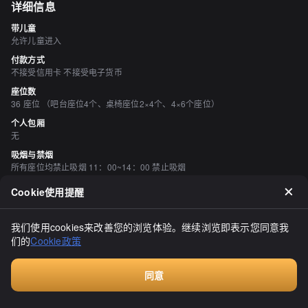
详细信息
带儿童
允许儿童进入
付款方式
不接受信用卡 不接受电子货币
座位数
36 座位 （吧台座位4个、桌椅座位2×4个、4×6个座位）
个人包厢
无
吸烟与禁烟
所有座位均禁止吸烟 11：00~14：00 禁止吸烟
停车场
Cookie使用提醒
有 可大尺寸
空间与设备
我们使用cookies来改善您的浏览体验。继续浏览即表示您同意我
有吧台座位
们的
Cookie政策
评价
（
20
）
同意
付费咨询
たくちゃん75525
3.00