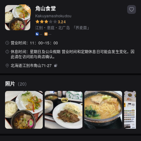
角山食堂
Kakuyamashokudou
3.24
江别・恵庭・北广岛
「
荞麦面
」
--
--
营业时间：
11：00~15：00
休息时间：
星期日及公众假期 营业时间和定期休息日可能会发生变化，因
此请在访问前与商店确认。
北海道江別市角山71-27
照片
（
20
）