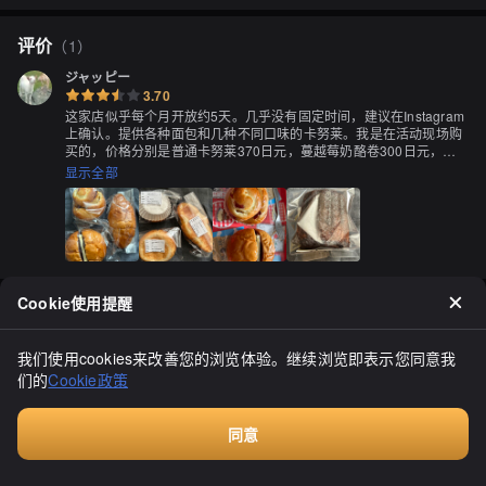
评价
（
1
）
ジャッピー
3.70
这家店似乎每个月开放约5天。几乎没有固定时间，建议在Instagram
上确认。提供各种面包和几种不同口味的卡努莱。我是在活动现场购
买的，价格分别是普通卡努莱370日元，蔓越莓奶酪卷300日元，豆
沙牛油三明治和咸面包（价格我忘了）。面团非常细腻，豆沙牛油三
显示全部
明治未经烘烤，但也非常美味，一点也不干燥，非常好吃。蔓越莓奶
酪卷的酸味不太明显，但蔓越莓颗粒很多。不过，如果没有蔓越莓或
奶酪在里面，就不太有特色了。卡努莱有各种口味，如咖啡和抹茶。
价格有点高，感觉像是在蛋糕店购买的。要在价格上与便利店的甜点
竞争可能会有困难。听说他们坚持不添加任何添加剂，希望这家店能
加油努力。
Cookie使用提醒
我们使用cookies来改善您的浏览体验。继续浏览即表示您同意我
们的
Cookie政策
同意
付费咨询