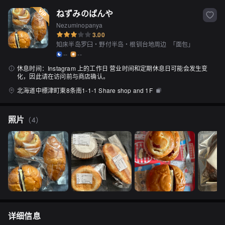
ねずみのぱんや
Nezuminopanya
3.00
知床半岛罗臼・野付半岛・根钏台地周边
「
面包
」
--
--
休息时间：
Instagram 上的工作日 营业时间和定期休息日可能会发生变
化，因此请在访问前与商店确认。
北海道中標津町東8条南1-1-1 Share shop and 1F
照片
（
4
）
详细信息