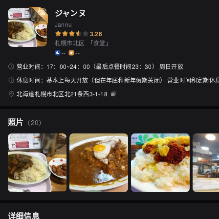
ジャンヌ
Jannu
3.26
札幌市北区
「
食堂
」
--
--
营业时间：
17：00~24：00（最后点餐时间23：30） 周日开放
休息时间：
基本上每天开放（但在年底和新年假期关闭） 营业时间和定期休
北海道札幌市北区北21条西3-1-18
照片
（
20
）
详细信息