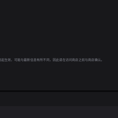
1日起生效，可能与最新信息有所不同，因此请在访问商店之前与商店确认。
受各种美食。今晚我选择了#Jeanne餐厅，点了特大份的维也纳香肠咖喱（55