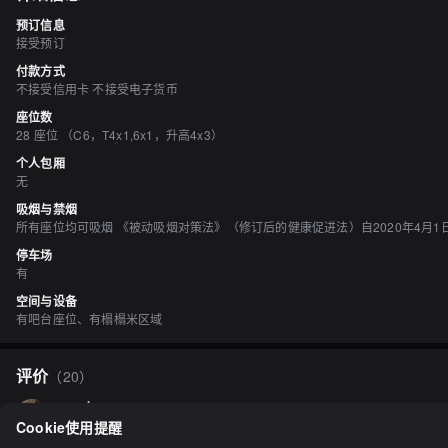
预订信息
接受预订
付款方式
不接受信用卡 不接受电子货币
座位数
28 座位 （C6，T4x1,6x1，升高4x3）
个人包厢
无
吸烟与禁烟
所有座位均可吸烟 《被动吸烟对策法》（修订后的健康促进法）自2020年4月
停车场
有
空间与设备
有吧台座位、有榻榻米区域
评价
（
20
）
regakun
3.00
Cookie使用提醒
在北大附近有许多面向学生的经济实惠又丰盛的餐馆，我常常在休息日去享