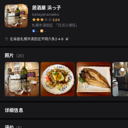
居酒屋 浜っ子
Izakayahamakko
3.04
札幌市清田区
「
日式小酒馆
」
--
--
北海道札幌市清田区平岡六条2-4-8
照片
（
20
）
详细信息
评价
（
5
）