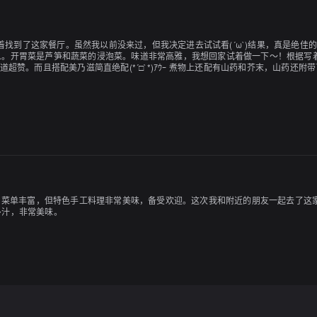
漫步着找到了这家餐厅。虽然我以前没来过，但我决定进去试试看(´ω`)结果，真是
。开胃菜是芦笋和蔬菜的浸泡菜。味道非常高雅，我想回家试着做一下〜！根据写着
超赞。而且搭配美乃滋简直绝配(*´□`*)ｱｳｰ 煮物上还配有山药和芥末，山药
000日元的话还是很划算的♪散步回来真是太好了( ¨̮ )下次还会再来的。用餐愉快
人，菜单丰富，但特色手工料理非常美味，备受欢迎。这次我和附近的朋友一起去了
多汁，非常美味。