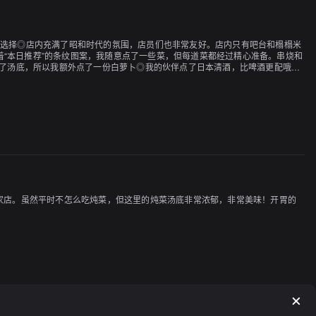
绝佳的选择◎店内充满了昭和时代的氛围，店员们也非常友好。店内只有吧台和榻榻米
“本日推荐”的条纹图案，我随意点了一些菜，但每道菜都经过精心准备。串烧和
还附带了汤底，所以我额外点了一份白萝卜◎我的伙伴点了日本清酒，比啤酒更配哦，
！
这家店。虽然平时不怎么吃炖菜，但这里的炖菜汤底非常浓郁，非常美味！开胃的