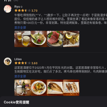
Ryu☺︎
3.70
午餐吃得饱饱的(*°∀、°*)散步一下，让肚子再次空一点吧！于是我
座位，但低矮的桌子让人感到格外舒适。里面坐满了看起来像常客的客人
煮物只需100日元一份，非常划算。特别是烤鱿鱼，里面还有鱿鱼卷，味道
他很开心(￣▽￣)账单大约两人共8000日元！不用担心点菜，如果一个人4
显示全部
Lilias
3.60
这家居酒屋位于2023年1月在平冈东光的对面。这家居酒屋非常吸引
生蚝醋物实在太好吃，我们点了多次。烤鸟串也烤得刚刚好，鸟肉鲜嫩
显示全部
Cookie使用提醒