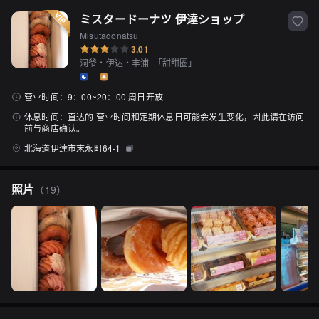
ミスタードーナツ 伊達ショップ
Misutadonatsu
3.01
洞爷・伊达・丰浦
「
甜甜圈
」
--
--
营业时间：
9：00~20：00 周日开放
休息时间：
直达的 营业时间和定期休息日可能会发生变化，因此请在访问
前与商店确认。
北海道伊達市末永町64-1
照片
（
19
）