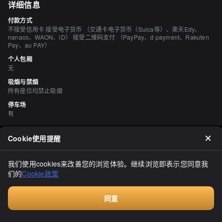
详细信息
付款方式
不接受信用卡 接受电子货币 （交通卡电子货币（Suica等）、楽天Edy、
nanaco、WAON、iD） 接受二维码支付 （PayPay、d payment、Rakuten
Pay、au PAY）
个人包厢
无
吸烟与禁烟
所有座位均禁止吸烟
停车场
有
Cookie使用提醒
评价
（
5
）
まっちゃんかんちゃん
我们使用cookies来改善您的浏览体验。继续浏览即表示您同意我
3.10
们的
Cookie政策
不久前，因为给亲爱的客户带来了一些麻烦，所以我去送了一份糖果
礼盒作为感谢。我买了6种樱花系列的糖果给家庭，买了3种传统的给
单身客户。店员非常友好！我立刻送去了礼盒，办公室的同事们都开
心地分享了。美味啊，樱花饼和3种不同口味的法式面包圈，蜜糖涂
同意
显示全部
抹，还有传统的蜜糖点心。总共24件，花费了3285日元。非常感
付费咨询
谢！(^^)v