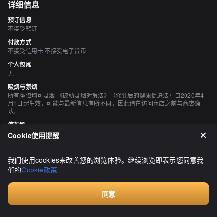
详细信息
预订信息
不接受预订
付款方式
不接受信用卡 不接受电子货币
个人包厢
无
吸烟与禁烟
所有座位均可吸烟 《被动吸烟对策法》（修订后的健康促进法）自2020年4
月1日起生效，可能与最新信息有所不同，因此请在访问商店之前与商店确
认。
停车场
有 左侧商店后面有 3 辆车
Cookie使用提醒
评价
我们使用cookies来改善您的浏览体验。继续浏览即表示您同意我
（
20
）
们的
Cookie政策
南幌
3.30
今天天气闷热，我突然想吃冷面，所以来到了这家餐馆。虽然离昨天
同意
的中餐馆很近，但我还是选择了骑自行车前往，这就是典型的去得顺
Walkin餐厅，无需预订
风顺水，回来时风雨交加的情况。不过，在到达餐馆之前就已经汗流
浃背了，这样的状态会让食欲大减，所以这种情况也不错。我大约在