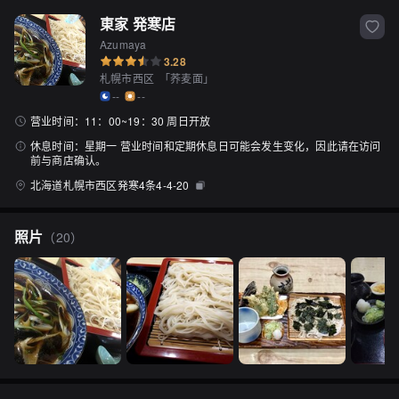
東家 発寒店
Azumaya
3.28
札幌市西区
「
荞麦面
」
--
--
营业时间：
11：00~19：30 周日开放
休息时间：
星期一 营业时间和定期休息日可能会发生变化，因此请在访问
前与商店确认。
北海道札幌市西区発寒4条4-4-20
照片
（
20
）