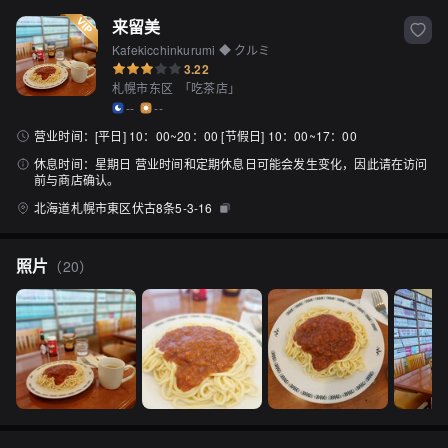
来留美
Kafekicchinkurumi ◆ クルミ
3.22
札幌市东区
「
吃茶店
」
--
--
营业时间：
[平日] 10：00~20：00 [节假日] 10：00~17：00
休息时间：
星期日 营业时间和定期休息日可能会发生变化，因此请在访问
前与商店确认。
北海道札幌市東区伏古8条5-3-16
照片
（
20
）