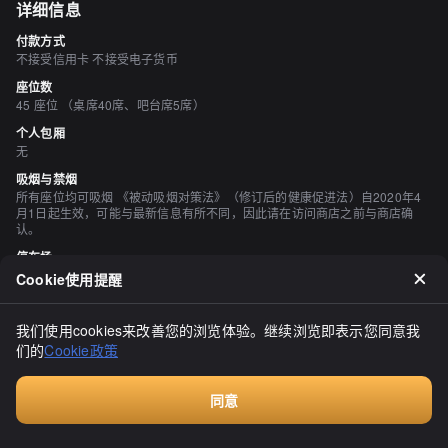
详细信息
付款方式
不接受信用卡 不接受电子货币
座位数
45 座位 （桌席40席、吧台席5席）
个人包厢
无
吸烟与禁烟
所有座位均可吸烟 《被动吸烟对策法》（修订后的健康促进法）自2020年4
月1日起生效，可能与最新信息有所不同，因此请在访问商店之前与商店确
认。
停车场
有 10（包装时为 12）
Cookie使用提醒
空间与设备
有吧台座位
我们使用cookies来改善您的浏览体验。继续浏览即表示您同意我
们的
Cookie政策
评价
（
11
）
同意
十写
付费咨询
3.50
位于札幌市东区的伏古咖啡馆从早上10点开始营业！日替套餐从550