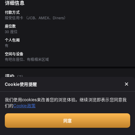
详细信息
付款方式
接受信用卡 （JCB、AMEX、Diners）
座位数
30 座位
个人包厢
有
空间与设备
有吧台座位、有榻榻米区域
评价
（
2
）
Cookie使用提醒
目黒のルーヴル
3.50
位于火箭之城大树町的这家餐厅。既然来到了大树町，不妨来一家与
我们使用cookies来改善您的浏览体验。继续浏览即表示您同意我
火箭相关的店铺品尝美食。据说这家店的女主人是火箭开发公司的赞
们的
Cookie政策
助人，店内到处都摆放着火箭开发公司（IST）的周边商品。这家被
誉为火箭开发之母的店铺的菜肴虽然家常，但非常美味！我个人觉得
显示全部
最棒的是炙烧三文鱼寿司。这种寿司在寿司店里也不会感到奇怪。另
外，他们的炸鸡真的很大！（笑）搭配一杯啤酒，这是一晚的最佳选
同意
择。
付费咨询