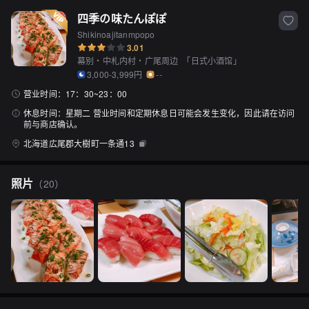
四季の味たんぽぽ
Shikinoajitanmpopo
3.01
幕别・中札内村・广尾周边
「
日式小酒馆
」
3,000-3,999円
--
营业时间：
17：30~23：00
休息时间：
星期二 营业时间和定期休息日可能会发生变化，因此请在访问
前与商店确认。
北海道広尾郡大樹町一条通13
照片
（
20
）