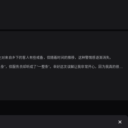
主对来自乡下的客人有些戒备，但随着时间的推移，这种警惕感逐渐消失。

半身”，但服务员却听成了“一整条”。幸好这次误解让我非常开心，因为我真的很喜
鲭鱼的份量非常足，完全值得享用。

餐厅的服务态度非常好，其他菜单也价格合理。