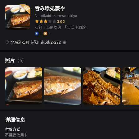
吞み喰処蕨や
Nomikuidokorowarabiya
3.02
石狩・当别周边
「
日式小酒馆
」
--
--
北海道石狩市花川南5条2-232
照片
（
5
）
详细信息
付款方式
不接受信用卡