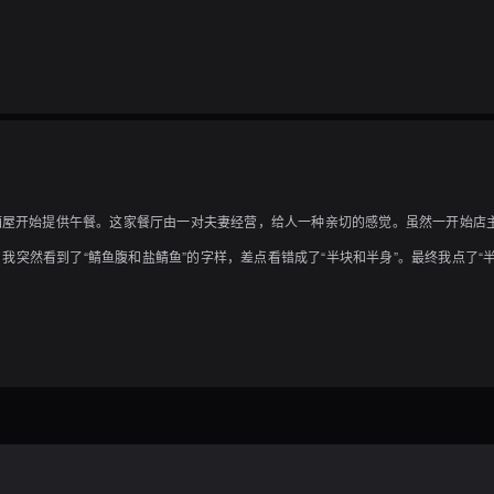
居酒屋开始提供午餐。这家餐厅由一对夫妻经营，给人一种亲切的感觉。虽然一开始店
突然看到了“鲭鱼腹和盐鲭鱼”的字样，差点看错成了“半块和半身”。最终我点了“
此保留了柔嫩的口感，经过充分的烹饪，鱼肉非常软嫩，鱼骨也能轻松嚼碎。一整条
。另外还有海带汤和泡菜。这份一整条鲭鱼定食仅售700日元，性价比极高。这家