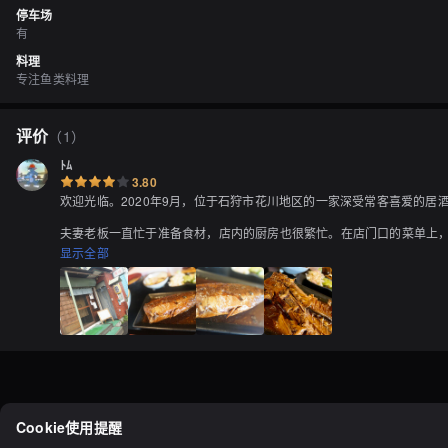
停车场
有
料理
专注鱼类料理
评价
（
1
）
ﾄﾑ
3.80
欢迎光临。2020年9月，位于石狩市花川地区的一家深受常客喜爱的
夫妻老板一直忙于准备食材，店内的厨房也很繁忙。在店门口的菜单上，我
欢鲭鱼。这份鲭鱼定食非常大，看起来很丰盛。鲭鱼没有被加压处理，因
显示全部
配菜包括马卡罗尼沙拉、海鲜酱汁，充满海鲜的味道，让我感觉还不够吃
Cookie使用提醒