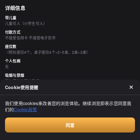
详细信息
带儿童
儿童可入（小学生可入）
付款方式
不接受信用卡 不接受电子货币
座位数
（吧台座位4个，桌子座位4个×2~3桌，2桌×2桌）
个人包厢
无
吸烟与禁烟
所有座位均禁止吸烟
Cookie使用提醒
停车场
有
我们使用cookies来改善您的浏览体验。继续浏览即表示您同意我
空间与设备
们的
Cookie政策
有吧台座位
同意
评价
（
20
）
付费咨询
ブルーブルー３４