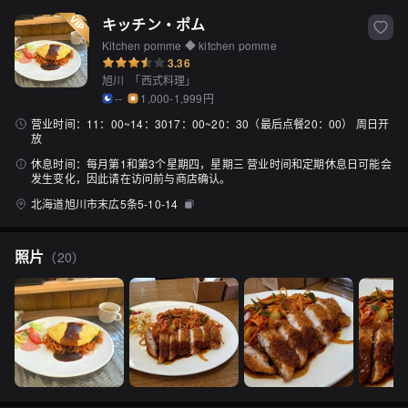
キッチン・ポム
Kitchen pomme ◆ kitchen pomme
3.36
旭川
「
西式料理
」
--
1,000-1,999円
营业时间：
11：00~14：3017：00~20：30（最后点餐20：00） 周日开
放
休息时间：
每月第1和第3个星期四，星期三 营业时间和定期休息日可能会
发生变化，因此请在访问前与商店确认。
北海道旭川市末広5条5-10-14
照片
（
20
）