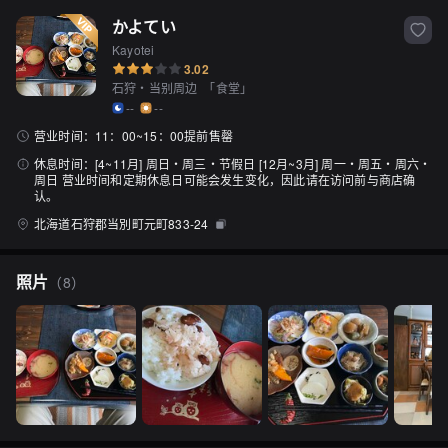
かよてい
Kayotei
3.02
石狩・当别周边
「
食堂
」
--
--
营业时间：
11：00~15：00提前售罄
休息时间：
[4~11月] 周日・周三・节假日 [12月~3月] 周一・周五・周六・
周日 营业时间和定期休息日可能会发生变化，因此请在访问前与商店确
认。
北海道石狩郡当別町元町833-24
照片
（
8
）