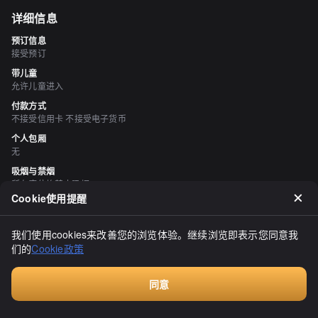
详细信息
预订信息
接受预订
带儿童
允许儿童进入
付款方式
不接受信用卡 不接受电子货币
个人包厢
无
吸烟与禁烟
所有座位均禁止吸烟
Cookie使用提醒
停车场
有 5 单位
我们使用cookies来改善您的浏览体验。继续浏览即表示您同意我
空间与设备
们的
Cookie政策
宁静的空间、座位宽敞、有沙发座位、有榻榻米区域
同意
评价
（
2
）
付费咨询
ヒロユキ＠