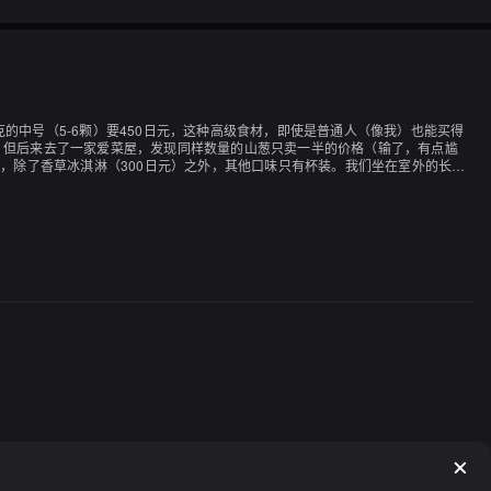
00克的中号（5-6颗）要450日元，这种高级食材，即使是普通人（像我）也能买得
，但后来去了一家爱菜屋，发现同样数量的山葱只卖一半的价格（输了，有点尴
职，除了香草冰淇淋（300日元）之外，其他口味只有杯装。我们坐在室外的长凳
刚刚好。因为是Yotsuba，所以口味一如既往的好！我的伴侣点了小倉红豆口
。稍微甜一点的粒状红豆和冰淇淋搭配得很好！（如果只吃一口，我也可以接