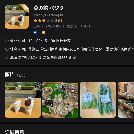
菜の館 ベジタ
Nanoyakatabejita
3.01
幕别・中札内村・广尾周边
「
其他
」
--
--
营业时间：
10：00~15：00 周日开放
休息时间：
星期三 营业时间和定期休息日可能会发生变化，因此请在访问前
北海道中川郡幕別町忠類白銀町383-8
照片
（
20
）
详细信息