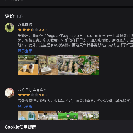
评价
（
3
）
ハル隊長
3.30
午餐后，我前往了Vegeta的Vegetable House，看看有没有
起，价格实惠。冬天我会把它们放在锅里煮，加入味噌汤，用汤底煮，最
尬）。此外，这里还有软冰淇淋，而这天伴侣非常想吃，最终选择了红豆
上，欣赏着诺曼公园的风景，享受着冰淇淋。这款冰淇淋保留了牛奶原本
显示全部
味的冰淇淋，我想知道它是怎么加料的（笑）。虽然看起来不太稳定，
受！）如果有芋头酱冰淇淋的话，那一定很有趣！谢谢美味的一餐！
さくらしふぉん☺︎
3.00
看外观觉得可能很大，但其实还好，蔬菜种类多，价格合理，容易购买
显示全部
Cookie使用提醒