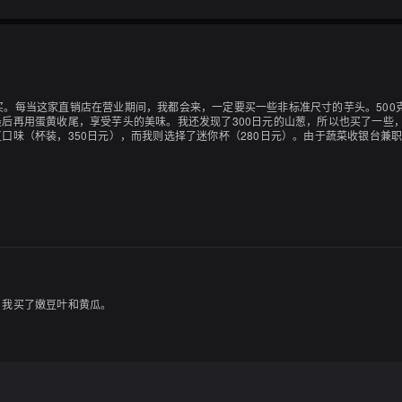
什么蔬菜可买。每当这家直销店在营业期间，我都会来，一定要买一些非标准尺寸的芋头。5
后再用蛋黄收尾，享受芋头的美味。我还发现了300日元的山葱，所以也买了一些
口味（杯装，350日元），而我则选择了迷你杯（280日元）。由于蔬菜收银台兼
的风味，口感带有一丝颗粒感，是我喜欢的类型。当我只想吃一点点的时候，这个份量
但即使是我的伴侣，通常在吃到一半时也会掉下来，但最后粒状红豆一直都粘在上面
，我买了嫩豆叶和黄瓜。