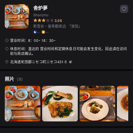
舎炉夢
Sharomu
3.08
新雪谷・留寿都周边
「
旅馆
」
--
--
营业时间：
8：00~ 18：30~
休息时间：
直达的 营业时间和定期休息日可能会发生变化，因此请在访问
前与商店确认。
北海道虻田郡ニセコ町ニセコ431-5
照片
（
9
）