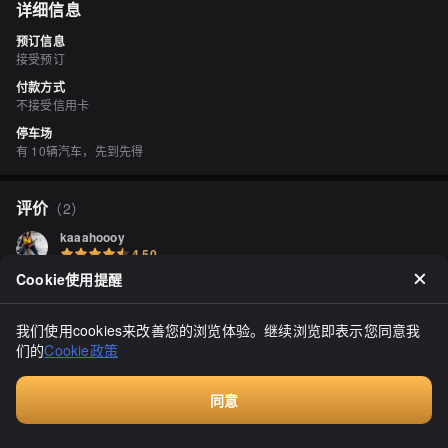
详细信息
预订信息
接受预订
付款方式
不接受信用卡
停车场
有 10辆汽车，先到先得
评价
（
2
）
kaaahoooy
4.50
这是一家由夫妻经营的旅馆。早餐非常丰盛，包括烤鲑鱼、炒蛋、冷
Cookie使用提醒
豆腐、萝卜泡菜、竹笋和蕨菜煮物、鱼子酱和蔬菜。因为平时很少吃
这么丰盛的早餐，所以我感觉精力充沛。虽然昨天爬羊蹄山后肌肉有
点酸痛，但这家旅馆非常好。
显示全部
我们使用cookies来改善您的浏览体验。继续浏览即表示您同意我
们的
Cookie政策
同意
付费咨询